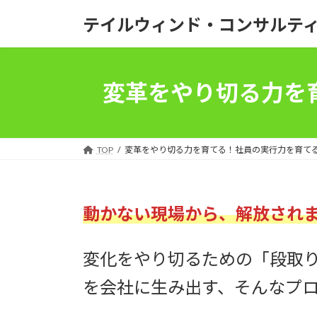
コ
ナ
テイルウィンド・コンサルテ
ン
ビ
テ
ゲ
ン
ー
ツ
シ
変革をやり切る力を
へ
ョ
ス
ン
キ
に
ッ
移
TOP
変革をやり切る力を育てる！社員の実行力を育て
プ
動
動かない現場から、解放され
変化をやり切るための「段取
を会社に生み出す、そんなプ