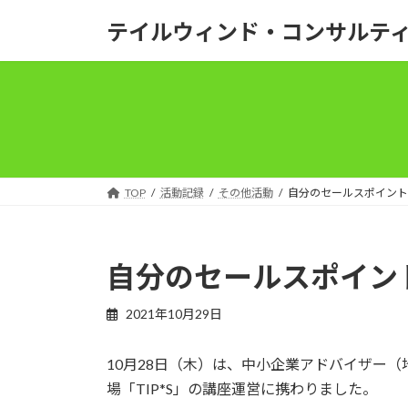
コ
ナ
テイルウィンド・コンサルテ
ン
ビ
テ
ゲ
ン
ー
ツ
シ
へ
ョ
ス
ン
キ
に
ッ
移
TOP
活動記録
その他活動
自分のセールスポイント
プ
動
自分のセールスポイン
2021年10月29日
10月28日（木）は、中小企業アドバイザー
場「TIP*S」の講座運営に携わりました。