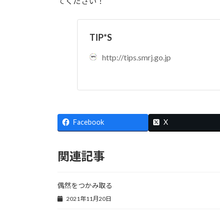
てください！
TIP*S
http://tips.smrj.go.jp
Facebook
X
関連記事
偶然をつかみ取る
2021年11月20日